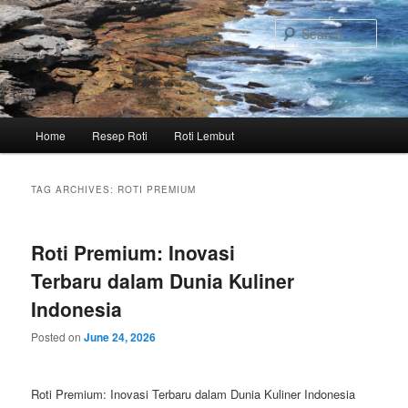
Skip
Skip
to
to
Sear
primary
secondary
content
content
Main
Home
Resep Roti
Roti Lembut
menu
TAG ARCHIVES:
ROTI PREMIUM
Roti Premium: Inovasi
Terbaru dalam Dunia Kuliner
Indonesia
Posted on
June 24, 2026
Roti Premium: Inovasi Terbaru dalam Dunia Kuliner Indonesia