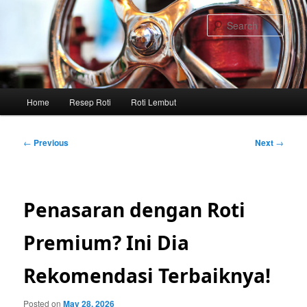
Skip
to
Sear
primary
content
Main
Home
Resep Roti
Roti Lembut
menu
Post
←
Previous
Next
→
navigation
Penasaran dengan Roti
Premium? Ini Dia
Rekomendasi Terbaiknya!
Posted on
May 28, 2026