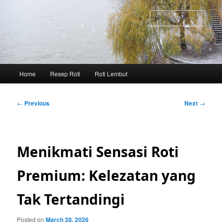
Skip
to
Sear
primary
content
Main
Home
Resep Roti
Roti Lembut
menu
Post
←
Previous
Next
→
navigation
Menikmati Sensasi Roti
Premium: Kelezatan yang
Tak Tertandingi
Posted on
March 28, 2026