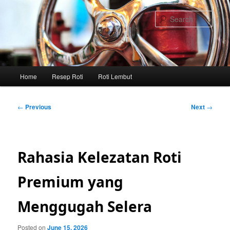
Skip
to
Sear
primary
content
Main
Home
Resep Roti
Roti Lembut
menu
Post
←
Previous
Next
→
navigation
Rahasia Kelezatan Roti
Premium yang
Menggugah Selera
Posted on
June 15, 2026