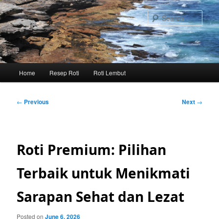
Skip
to
Sear
primary
content
Main
Home
Resep Roti
Roti Lembut
menu
Post
←
Previous
Next
→
navigation
Roti Premium: Pilihan
Terbaik untuk Menikmati
Sarapan Sehat dan Lezat
Posted on
June 6, 2026