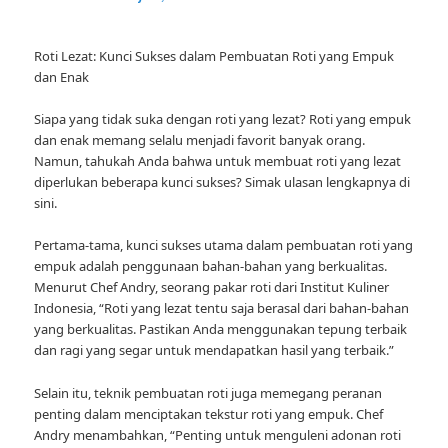
Roti Lezat: Kunci Sukses dalam Pembuatan Roti yang Empuk
dan Enak
Siapa yang tidak suka dengan roti yang lezat? Roti yang empuk
dan enak memang selalu menjadi favorit banyak orang.
Namun, tahukah Anda bahwa untuk membuat roti yang lezat
diperlukan beberapa kunci sukses? Simak ulasan lengkapnya di
sini.
Pertama-tama, kunci sukses utama dalam pembuatan roti yang
empuk adalah penggunaan bahan-bahan yang berkualitas.
Menurut Chef Andry, seorang pakar roti dari Institut Kuliner
Indonesia, “Roti yang lezat tentu saja berasal dari bahan-bahan
yang berkualitas. Pastikan Anda menggunakan tepung terbaik
dan ragi yang segar untuk mendapatkan hasil yang terbaik.”
Selain itu, teknik pembuatan roti juga memegang peranan
penting dalam menciptakan tekstur roti yang empuk. Chef
Andry menambahkan, “Penting untuk menguleni adonan roti