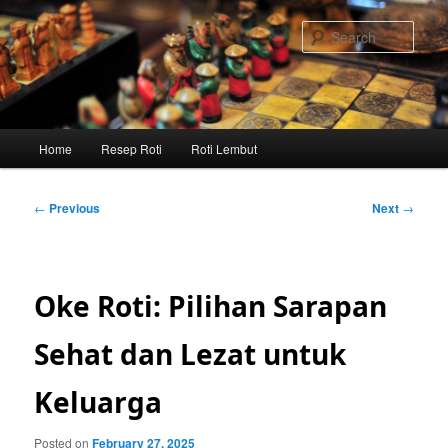
Skip
to
Sear
primary
content
Main
Home
Resep Roti
Roti Lembut
menu
Post
←
Previous
Next
→
navigation
Oke Roti: Pilihan Sarapan
Sehat dan Lezat untuk
Keluarga
Posted on
February 27, 2025