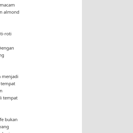
i macam
ran almond
i-roti
 Dengan
ng
a menjadi
 tempat
an
di tempat
afe bukan
 yang