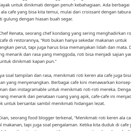
ayak untuk dinikmati dengan penuh kebahagiaan. Ada berbaga
n ala cafe yang bisa kita temui, mulai dari croissant dengan tabu
ti gulung dengan hiasan buah segar.
hef Renata, seorang chef kondang yang sering menghadirkan rot
 cafe di restorannya, “Roti bukan hanya sekedar makanan untuk
gkan perut, tapi juga harus bisa memanjakan lidah dan mata.
ng menarik dan rasa yang menggoda, roti bisa menjadi sajian ya
untuk dinikmati kapan pun.”
ya soal tampilan dan rasa, menikmati roti keren ala cafe juga bis
an yang menyenangkan. Berbagai cafe kini menawarkan konsep
an dan instagramable untuk menikmati roti-roti mereka. Deng
yang menarik dan penataan ruang yang apik, cafe-cafe ini menja
k untuk bersantai sambil menikmati hidangan lezat.
ian, seorang food blogger terkenal, “Menikmati roti keren ala c
l makanan, tapi juga soal pengalaman. Ketika kita duduk di cafe