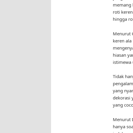
memang l
roti kere
hingga ro
Menurut C
keren ala
mengenyan
hiasan ya
istimewa 
Tidak han
pengalam
yang nyam
dekorasi 
yang coco
Menurut D
hanya soa