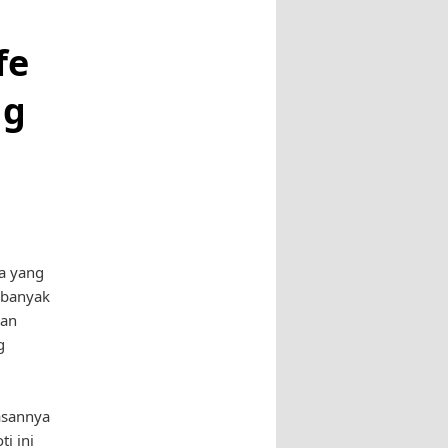
fe
ng
sa yang
 banyak
man
g
iasannya
i ini