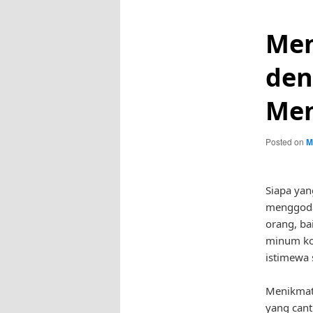
Men
den
Me
Posted on
M
Siapa yan
menggoda?
orang, ba
minum kop
istimewa s
Menikmati
yang cant