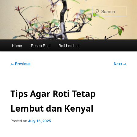
Skip
to
Sear
primary
content
Main
Home
Resep Roti
Roti Lembut
menu
Post
←
Previous
Next
→
navigation
Tips Agar Roti Tetap
Lembut dan Kenyal
Posted on
July 16, 2025