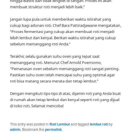
hingga elastis dan tidak lengket di tangan. Proses ini akan
membuat struktur roti menjadi lebih baik.”
Jangan lupa pula untuk memberikan waktu istirahat yang
cukup bagi adonan roti. Chef Bara Pattiradjawane mengatakan,
“Proses fermentasi yang cukup akan membuat roti menjadi
lebih lembut dan kenyal. Berikan waktu istirahat yang cukup
sebelum memanggang roti Anda.”
Terakhir, selalu gunakan suhu oven yang tepat saat
memanggang roti. Menurut Chef Arnold Poernomo,
“Pemanasan oven sebelum memanggang roti sangat penting.
Pastikan suhu oven telah mencapai suhu yang optimal agar
roti bisa matang secara merata dan tetap lembut.”
Dengan mengikuti tips-tips di atas, dijamin roti yang Anda buat
di rumah akan tetap lembut dan kenyal seperti roti yang dijual
di toko roti. Selamat mencoba!
This entry was posted in
Roti Lembut
and tagged
lembut roti
by
admin
. Bookmark the
permalink
.