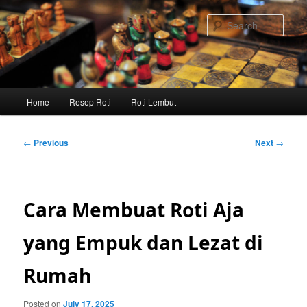
Skip
to
Sear
primary
content
Main
Home
Resep Roti
Roti Lembut
menu
Post
←
Previous
Next
→
navigation
Cara Membuat Roti Aja
yang Empuk dan Lezat di
Rumah
Posted on
July 17, 2025