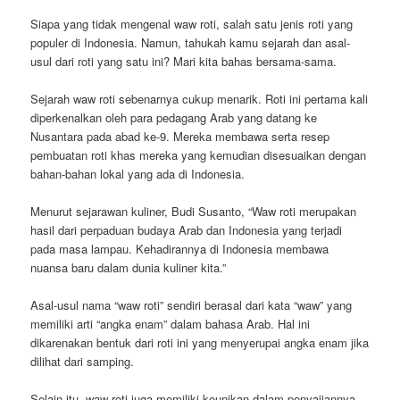
Siapa yang tidak mengenal waw roti, salah satu jenis roti yang
populer di Indonesia. Namun, tahukah kamu sejarah dan asal-
usul dari roti yang satu ini? Mari kita bahas bersama-sama.
Sejarah waw roti sebenarnya cukup menarik. Roti ini pertama kali
diperkenalkan oleh para pedagang Arab yang datang ke
Nusantara pada abad ke-9. Mereka membawa serta resep
pembuatan roti khas mereka yang kemudian disesuaikan dengan
bahan-bahan lokal yang ada di Indonesia.
Menurut sejarawan kuliner, Budi Susanto, “Waw roti merupakan
hasil dari perpaduan budaya Arab dan Indonesia yang terjadi
pada masa lampau. Kehadirannya di Indonesia membawa
nuansa baru dalam dunia kuliner kita.”
Asal-usul nama “waw roti” sendiri berasal dari kata “waw” yang
memiliki arti “angka enam” dalam bahasa Arab. Hal ini
dikarenakan bentuk dari roti ini yang menyerupai angka enam jika
dilihat dari samping.
Selain itu, waw roti juga memiliki keunikan dalam penyajiannya.