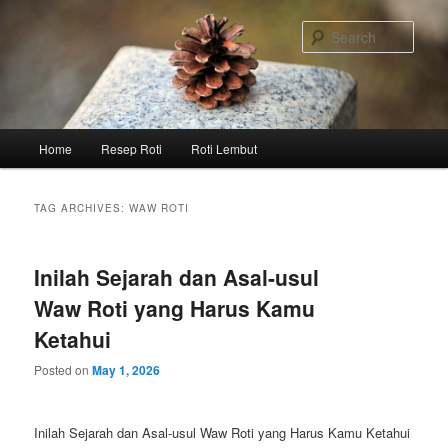
Skip
Skip
to
to
Sear
primary
secondary
content
content
Main
Home
Resep Roti
Roti Lembut
menu
TAG ARCHIVES:
WAW ROTI
Inilah Sejarah dan Asal-usul
Waw Roti yang Harus Kamu
Ketahui
Posted on
May 1, 2026
Inilah Sejarah dan Asal-usul Waw Roti yang Harus Kamu Ketahui