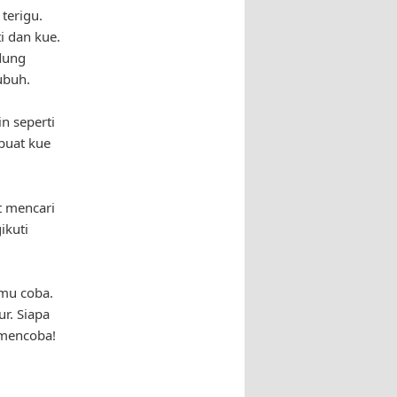
terigu.
i dan kue.
ndung
ubuh.
n seperti
buat kue
t mencari
ikuti
amu coba.
r. Siapa
 mencoba!