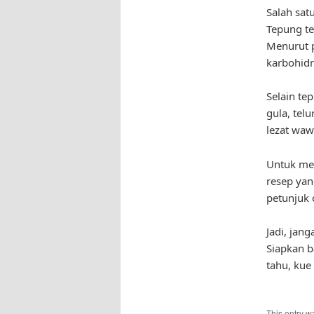
Salah sat
Tepung te
Menurut p
karbohidr
Selain te
gula, tel
lezat waw
Untuk men
resep yan
petunjuk 
Jadi, jan
Siapkan b
tahu, kue
This entry w