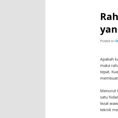
Rah
yan
Posted on
O
Apakah ka
maka raha
tepat. Kue
membuat 
Menurut C
satu hida
lezat waw
teknik me