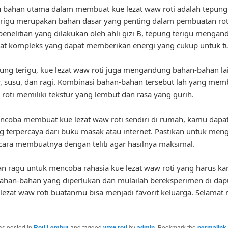
u bahan utama dalam membuat kue lezat waw roti adalah tepung 
rigu merupakan bahan dasar yang penting dalam pembuatan rot
enelitian yang dilakukan oleh ahli gizi B, tepung terigu menga
at kompleks yang dapat memberikan energi yang cukup untuk t
pung terigu, kue lezat waw roti juga mengandung bahan-bahan lai
ur, susu, dan ragi. Kombinasi bahan-bahan tersebut lah yang mem
 roti memiliki tekstur yang lembut dan rasa yang gurih.
coba membuat kue lezat waw roti sendiri di rumah, kamu dapa
g terpercaya dari buku masak atau internet. Pastikan untuk meng
cara membuatnya dengan teliti agar hasilnya maksimal.
gan ragu untuk mencoba rahasia kue lezat waw roti yang harus k
ahan-bahan yang diperlukan dan mulailah bereksperimen di dapu
 lezat waw roti buatanmu bisa menjadi favorit keluarga. Selamat
as posted in
Roti Lembut
and tagged
waw roti
by
admin
. Bookmark the
permalink
.