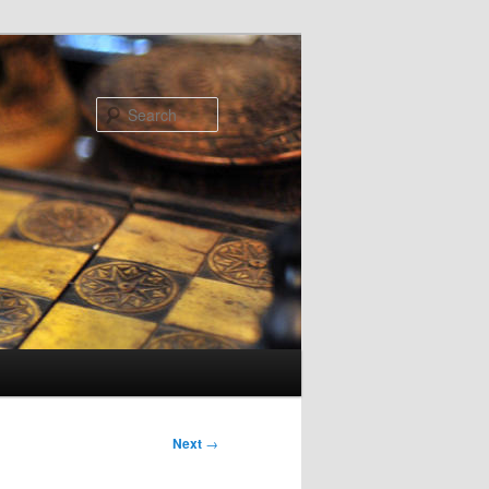
Search
Next
→