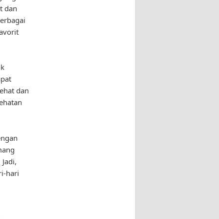
at dan
berbagai
avorit
uk
apat
sehat dan
ehatan
Dengan
mang
Jadi,
i-hari
k
.