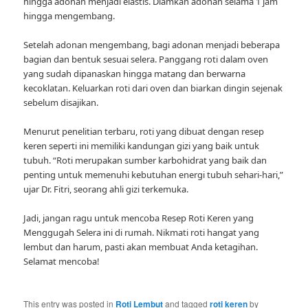
hingga adonan menjadi elastis. Diamkan adonan selama 1 jam
hingga mengembang.
Setelah adonan mengembang, bagi adonan menjadi beberapa
bagian dan bentuk sesuai selera. Panggang roti dalam oven
yang sudah dipanaskan hingga matang dan berwarna
kecoklatan. Keluarkan roti dari oven dan biarkan dingin sejenak
sebelum disajikan.
Menurut penelitian terbaru, roti yang dibuat dengan resep
keren seperti ini memiliki kandungan gizi yang baik untuk
tubuh. “Roti merupakan sumber karbohidrat yang baik dan
penting untuk memenuhi kebutuhan energi tubuh sehari-hari,”
ujar Dr. Fitri, seorang ahli gizi terkemuka.
Jadi, jangan ragu untuk mencoba Resep Roti Keren yang
Menggugah Selera ini di rumah. Nikmati roti hangat yang
lembut dan harum, pasti akan membuat Anda ketagihan.
Selamat mencoba!
This entry was posted in
Roti Lembut
and tagged
roti keren
by