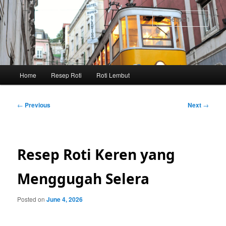
Skip
to
Sear
primary
content
Main
Home
Resep Roti
Roti Lembut
menu
Post
←
Previous
Next
→
navigation
Resep Roti Keren yang
Menggugah Selera
Posted on
June 4, 2026