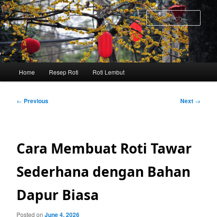
Skip
to
Sear
primary
content
Main
Home
Resep Roti
Roti Lembut
menu
Post
←
Previous
Next
→
navigation
Cara Membuat Roti Tawar
Sederhana dengan Bahan
Dapur Biasa
Posted on
June 4, 2026