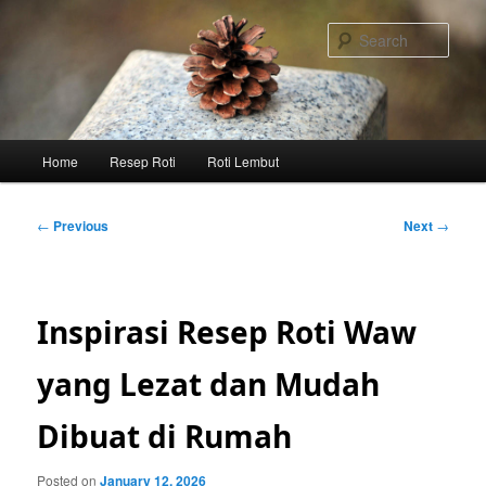
Skip
to
Sear
primary
content
Main
Home
Resep Roti
Roti Lembut
menu
Post
←
Previous
Next
→
navigation
Inspirasi Resep Roti Waw
yang Lezat dan Mudah
Dibuat di Rumah
Posted on
January 12, 2026