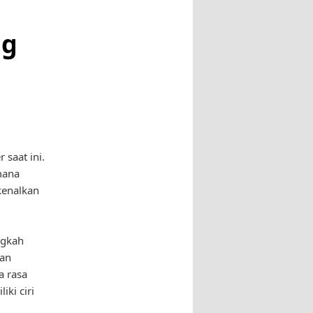
ng
 saat ini.
mana
kenalkan
ngkah
gan
a rasa
iki ciri