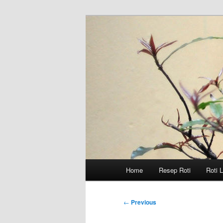
Skip
to
primary
content
Main
Home
Resep Roti
Roti 
menu
Post
←
Previous
navigation