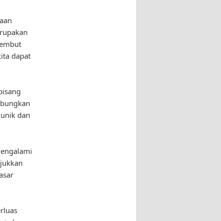
naan
erupakan
lembut
ita dapat
 pisang
abungkan
 unik dan
mengalami
njukkan
asar
rluas