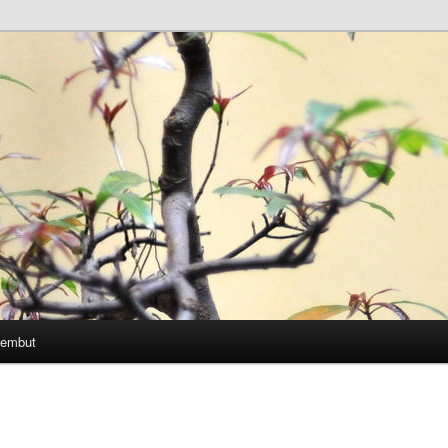
Lembut