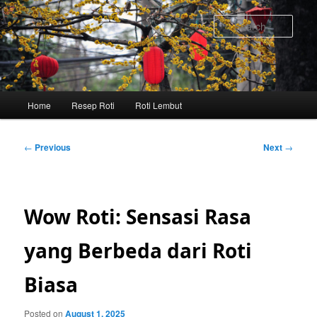
Skip
to
Sear
primary
content
Main
Home
Resep Roti
Roti Lembut
menu
Post
←
Previous
Next
→
navigation
Wow Roti: Sensasi Rasa
yang Berbeda dari Roti
Biasa
Posted on
August 1, 2025