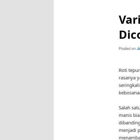
Var
Dic
Posted on
J
Roti tepu
rasanya y
seringkal
kebosanan
Salah sat
manis bia
dibanding
menjadi p
menambahk