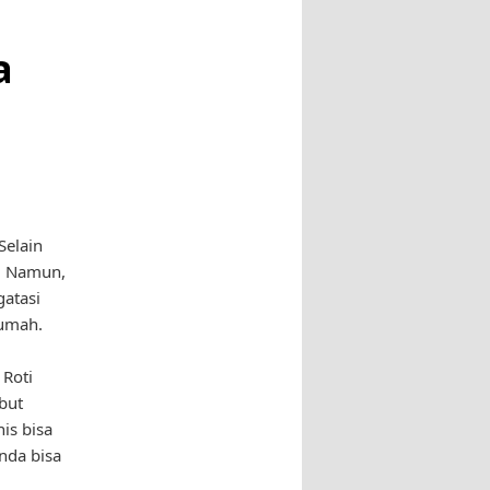
a
Selain
t. Namun,
gatasi
rumah.
 Roti
but
is bisa
nda bisa