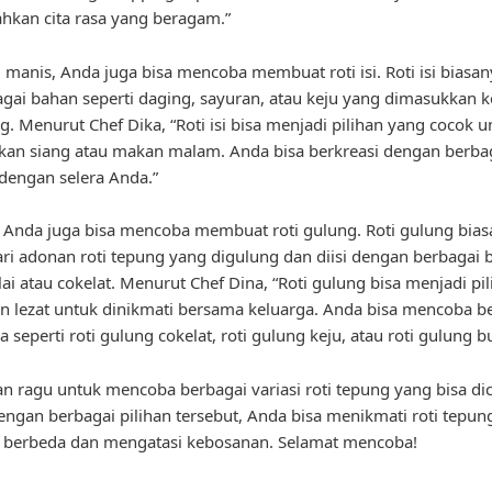
kan cita rasa yang beragam.”
i manis, Anda juga bisa mencoba membuat roti isi. Roti isi biasany
agai bahan seperti daging, sayuran, atau keju yang dimasukkan 
ng. Menurut Chef Dika, “Roti isi bisa menjadi pilihan yang cocok u
an siang atau makan malam. Anda bisa berkreasi dengan berba
i dengan selera Anda.”
u, Anda juga bisa mencoba membuat roti gulung. Roti gulung bia
ari adonan roti tepung yang digulung dan diisi dengan berbagai
elai atau cokelat. Menurut Chef Dina, “Roti gulung bisa menjadi pi
an lezat untuk dinikmati bersama keluarga. Anda bisa mencoba b
a seperti roti gulung cokelat, roti gulung keju, atau roti gulung b
gan ragu untuk mencoba berbagai variasi roti tepung yang bisa di
ngan berbagai pilihan tersebut, Anda bisa menikmati roti tepu
g berbeda dan mengatasi kebosanan. Selamat mencoba!