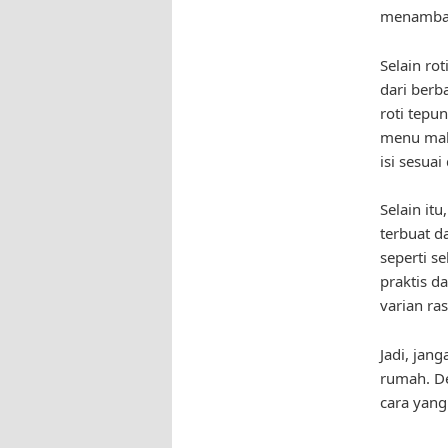
menambah
Selain rot
dari berb
roti tepu
menu mak
isi sesua
Selain it
terbuat d
seperti s
praktis d
varian ras
Jadi, jan
rumah. De
cara yan