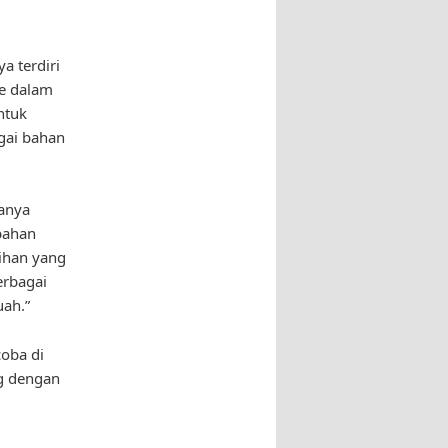
a terdiri
ke dalam
ntuk
gai bahan
sanya
 bahan
lihan yang
erbagai
uah.”
coba di
ng dengan