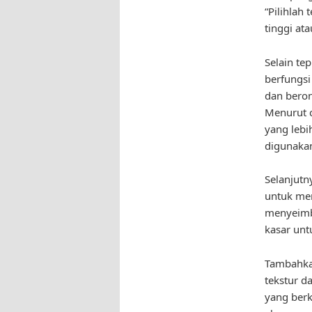
“Pilihlah
tinggi at
Selain te
berfungs
dan beron
Menurut c
yang lebi
digunakan
Selanjutn
untuk mem
menyeimba
kasar untu
Tambahkan
tekstur d
yang berk