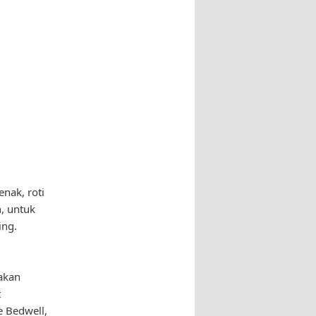
nak, roti
, untuk
ing.
akan
t
e Bedwell,