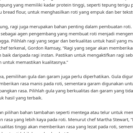
 tepung yang memiliki kadar protein tinggi, seperti tepung terigu 
au bread flour, untuk menghasilkan roti yang empuk dan ber tekst
pung, ragi juga merupakan bahan penting dalam pembuatan roti.
i sebagai agen pengembang yang membuat roti menjadi menge
gga. Pilihlah ragi yang segar dan berkualitas untuk hasil yang m
hef terkenal, Gordon Ramsay, “Ragi yang segar akan memberikan
h baik daripada ragi instan. Pastikan untuk mengaktifkan ragi se
 untuk memastikan kualitasnya.”
ya, pemilihan gula dan garam juga perlu diperhatikan. Gula dig
berikan rasa manis pada roti, sementara garam digunakan unt
ngkan rasa. Pilihlah gula yang berkualitas dan garam yang tidak
k hasil yang terbaik.
 pilihan bahan tambahan seperti mentega atau telur untuk me
an rasa yang lebih kaya pada roti. Menurut chef Martha Stewart,
ualitas tinggi akan memberikan rasa yang lezat pada roti, sement