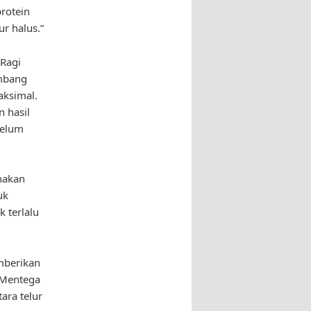
protein
ur halus.”
 Ragi
mbang
aksimal.
 hasil
belum
unakan
uk
 terlalu
mberikan
 “Mentega
ara telur