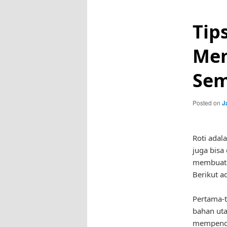
Tip
Mem
Se
Posted on
J
Roti adal
juga bisa
membuat r
Berikut a
Pertama-t
bahan uta
mempengar