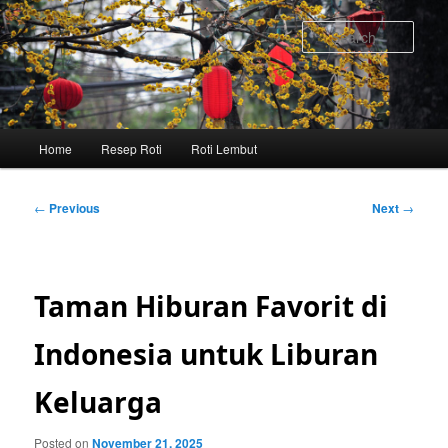
Skip
to
Sear
primary
content
Main
Home
Resep Roti
Roti Lembut
menu
Post
←
Previous
Next
→
navigation
Taman Hiburan Favorit di
Indonesia untuk Liburan
Keluarga
Posted on
November 21, 2025