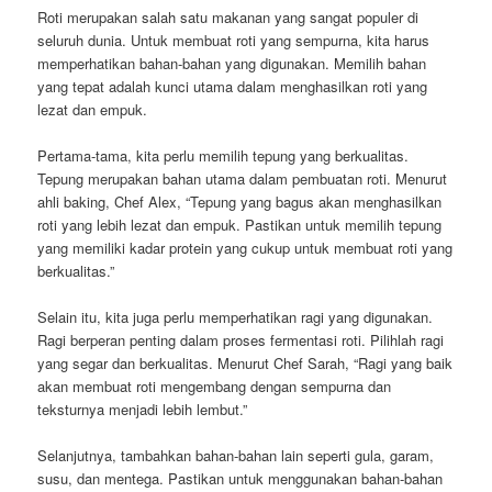
Roti merupakan salah satu makanan yang sangat populer di
seluruh dunia. Untuk membuat roti yang sempurna, kita harus
memperhatikan bahan-bahan yang digunakan. Memilih bahan
yang tepat adalah kunci utama dalam menghasilkan roti yang
lezat dan empuk.
Pertama-tama, kita perlu memilih tepung yang berkualitas.
Tepung merupakan bahan utama dalam pembuatan roti. Menurut
ahli baking, Chef Alex, “Tepung yang bagus akan menghasilkan
roti yang lebih lezat dan empuk. Pastikan untuk memilih tepung
yang memiliki kadar protein yang cukup untuk membuat roti yang
berkualitas.”
Selain itu, kita juga perlu memperhatikan ragi yang digunakan.
Ragi berperan penting dalam proses fermentasi roti. Pilihlah ragi
yang segar dan berkualitas. Menurut Chef Sarah, “Ragi yang baik
akan membuat roti mengembang dengan sempurna dan
teksturnya menjadi lebih lembut.”
Selanjutnya, tambahkan bahan-bahan lain seperti gula, garam,
susu, dan mentega. Pastikan untuk menggunakan bahan-bahan