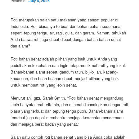
Posted on
July 4, 2026
Roti merupakan salah satu makanan yang sangat populer di
Indonesia. Roti biasanya terbuat dari bahan-bahan sederhana
seperti tepung terigu, air, ragi, gula, dan garam. Namun, tahukah
Anda bahwa roti juga dapat dibuat dengan bahan-bahan sehat
dan alami?
Roti bahan sehat adalah pilihan yang baik untuk Anda yang
peduli akan kesehatan dan ingin tetap menikmati roti yang lezat.
Bahan-bahan alami seperti gandum utuh, biji-bijian, kacang-
kacangan, dan buah-buahan dapat menjadi pilihan yang baik
untuk membuat roti yang lebih sehat.
Menurut ahli gizi, Sarah Smith, “Roti bahan sehat mengandung
lebih banyak serat, vitamin, dan mineral dibandingkan dengan roti
biasa yang terbuat dari tepung terigu putih. Bahan-bahan alami
tersebut juga dapat membantu menjaga kesehatan pencernaan
dan menjaga berat badan yang sehat.”
Salah satu contoh roti bahan sehat yang bisa Anda coba adalah