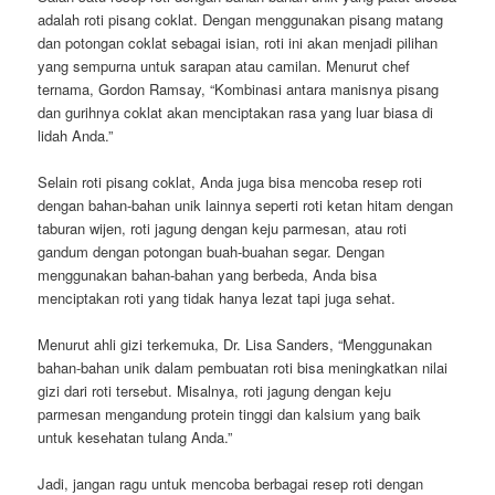
adalah roti pisang coklat. Dengan menggunakan pisang matang
dan potongan coklat sebagai isian, roti ini akan menjadi pilihan
yang sempurna untuk sarapan atau camilan. Menurut chef
ternama, Gordon Ramsay, “Kombinasi antara manisnya pisang
dan gurihnya coklat akan menciptakan rasa yang luar biasa di
lidah Anda.”
Selain roti pisang coklat, Anda juga bisa mencoba resep roti
dengan bahan-bahan unik lainnya seperti roti ketan hitam dengan
taburan wijen, roti jagung dengan keju parmesan, atau roti
gandum dengan potongan buah-buahan segar. Dengan
menggunakan bahan-bahan yang berbeda, Anda bisa
menciptakan roti yang tidak hanya lezat tapi juga sehat.
Menurut ahli gizi terkemuka, Dr. Lisa Sanders, “Menggunakan
bahan-bahan unik dalam pembuatan roti bisa meningkatkan nilai
gizi dari roti tersebut. Misalnya, roti jagung dengan keju
parmesan mengandung protein tinggi dan kalsium yang baik
untuk kesehatan tulang Anda.”
Jadi, jangan ragu untuk mencoba berbagai resep roti dengan