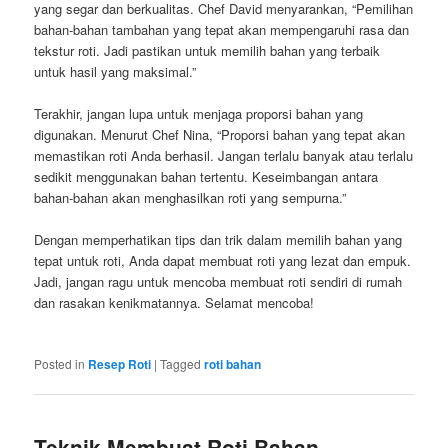
yang segar dan berkualitas. Chef David menyarankan, “Pemilihan
bahan-bahan tambahan yang tepat akan mempengaruhi rasa dan
tekstur roti. Jadi pastikan untuk memilih bahan yang terbaik
untuk hasil yang maksimal.”
Terakhir, jangan lupa untuk menjaga proporsi bahan yang
digunakan. Menurut Chef Nina, “Proporsi bahan yang tepat akan
memastikan roti Anda berhasil. Jangan terlalu banyak atau terlalu
sedikit menggunakan bahan tertentu. Keseimbangan antara
bahan-bahan akan menghasilkan roti yang sempurna.”
Dengan memperhatikan tips dan trik dalam memilih bahan yang
tepat untuk roti, Anda dapat membuat roti yang lezat dan empuk.
Jadi, jangan ragu untuk mencoba membuat roti sendiri di rumah
dan rasakan kenikmatannya. Selamat mencoba!
Posted in
Resep Roti
|
Tagged
roti bahan
Teknik Membuat Roti Bahan