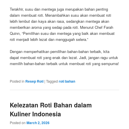
Terakhir, susu dan mentega juga merupakan bahan penting
dalam membuat roti. Menambahkan susu akan membuat roti
lebih lembut dan kaya akan rasa, sedangkan mentega akan
memberikan aroma yang sedap pada roti. Menurut Chef Farah
Quinn, “Pemilihan susu dan mentega yang baik akan membuat
roti menjadi lebih lezat dan menggugah selera.”
Dengan memperhatikan pemilihan bahan-bahan terbaik, kita
dapat membuat roti yang enak dan lezat. Jadi, jangan ragu untuk
memilih bahan-bahan terbaik untuk membuat roti yang sempurna!
Posted in
Resep Roti
|
Tagged
roti bahan
Kelezatan Roti Bahan dalam
Kuliner Indonesia
Posted on
March 2, 2026