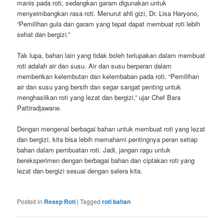
manis pada roti, sedangkan garam digunakan untuk
menyeimbangkan rasa roti. Menurut ahli gizi, Dr. Lisa Haryono,
“Pemilihan gula dan garam yang tepat dapat membuat roti lebih
sehat dan bergizi.”
Tak lupa, bahan lain yang tidak boleh terlupakan dalam membuat
roti adalah air dan susu. Air dan susu berperan dalam
memberikan kelembutan dan kelembaban pada roti. “Pemilihan
air dan susu yang bersih dan segar sangat penting untuk
menghasilkan roti yang lezat dan bergizi,” ujar Chef Bara
Pattiradjawane.
Dengan mengenal berbagai bahan untuk membuat roti yang lezat
dan bergizi, kita bisa lebih memahami pentingnya peran setiap
bahan dalam pembuatan roti. Jadi, jangan ragu untuk
bereksperimen dengan berbagai bahan dan ciptakan roti yang
lezat dan bergizi sesuai dengan selera kita.
Posted in
Resep Roti
|
Tagged
roti bahan