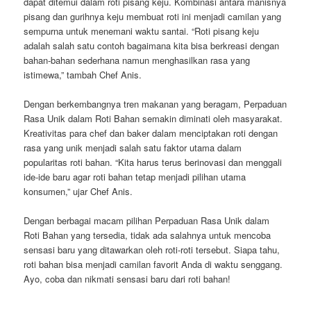
dapat ditemui dalam roti pisang keju. Kombinasi antara manisnya
pisang dan gurihnya keju membuat roti ini menjadi camilan yang
sempurna untuk menemani waktu santai. “Roti pisang keju
adalah salah satu contoh bagaimana kita bisa berkreasi dengan
bahan-bahan sederhana namun menghasilkan rasa yang
istimewa,” tambah Chef Anis.
Dengan berkembangnya tren makanan yang beragam, Perpaduan
Rasa Unik dalam Roti Bahan semakin diminati oleh masyarakat.
Kreativitas para chef dan baker dalam menciptakan roti dengan
rasa yang unik menjadi salah satu faktor utama dalam
popularitas roti bahan. “Kita harus terus berinovasi dan menggali
ide-ide baru agar roti bahan tetap menjadi pilihan utama
konsumen,” ujar Chef Anis.
Dengan berbagai macam pilihan Perpaduan Rasa Unik dalam
Roti Bahan yang tersedia, tidak ada salahnya untuk mencoba
sensasi baru yang ditawarkan oleh roti-roti tersebut. Siapa tahu,
roti bahan bisa menjadi camilan favorit Anda di waktu senggang.
Ayo, coba dan nikmati sensasi baru dari roti bahan!