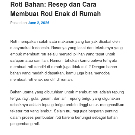
Roti Bahan: Resep dan Cara
Membuat Roti Enak di Rumah
Posted on
June 2, 2026
Roti merupakan salah satu makanan yang banyak disukai oleh
masyarakat Indonesia. Rasanya yang lezat dan teksturnya yang
empuk membuat roti selalu menjadi pilihan yang tepat untuk
sarapan atau camilan. Namun, tahukah kamu bahwa ternyata
membuat roti sendiri di rumah juga tidak sulit? Dengan bahan-
bahan yang mudah didapatkan, kamu juga bisa mencoba
membuat roti enak sendiri di rumah.
Bahan utama yang dibutuhkan untuk membuat roti adalah tepung
terigu, ragi, gula, garam, dan air. Tepung terigu yang digunakan
sebaiknya adalah tepung terigu protein tinggi untuk menghasilkan
tekstur roti yang lembut. Selain itu, ragi juga berperan penting
dalam proses pembuatan roti karena berfungsi sebagai bahan
pengembang roti.