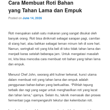
Cara Membuat Roti Bahan
yang Tahan Lama dan Empuk
Posted on
June 14, 2026
Roti merupakan salah satu makanan yang sangat disukai oleh
banyak orang. Roti bisa dinikmati sebagai sarapan pagi, camilan
di siang hari, atau bahkan sebagai teman minum teh di sore hari.
Namun, seringkali roti yang kita beli di toko tidak tahan lama dan
menjadi keras setelah beberapa jam. Untuk mengatasi masalah
ini, kita bisa mencoba cara membuat roti bahan yang tahan lama
dan empuk.
Menurut Chef John, seorang ahli kuliner terkenal, kunci utama
dalam membuat roti yang tahan lama dan empuk adalah
penggunaan bahan-bahan yang berkualitas. “Pilihlah tepung
terbaik dan ragi yang segar untuk menghasilkan roti yang lezat
dan tahan lama,” ujarnya. Selain itu, teknik memasak dan proses
fermentasi juga mempengaruhi tekstur dan kelembutan roti.