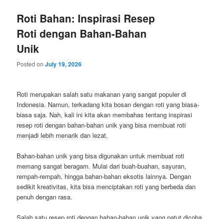
Roti Bahan: Inspirasi Resep
Roti dengan Bahan-Bahan
Unik
Posted on
July 19, 2026
Roti merupakan salah satu makanan yang sangat populer di
Indonesia. Namun, terkadang kita bosan dengan roti yang biasa-
biasa saja. Nah, kali ini kita akan membahas tentang inspirasi
resep roti dengan bahan-bahan unik yang bisa membuat roti
menjadi lebih menarik dan lezat.
Bahan-bahan unik yang bisa digunakan untuk membuat roti
memang sangat beragam. Mulai dari buah-buahan, sayuran,
rempah-rempah, hingga bahan-bahan eksotis lainnya. Dengan
sedikit kreativitas, kita bisa menciptakan roti yang berbeda dan
penuh dengan rasa.
Salah satu resep roti dengan bahan-bahan unik yang patut dicoba