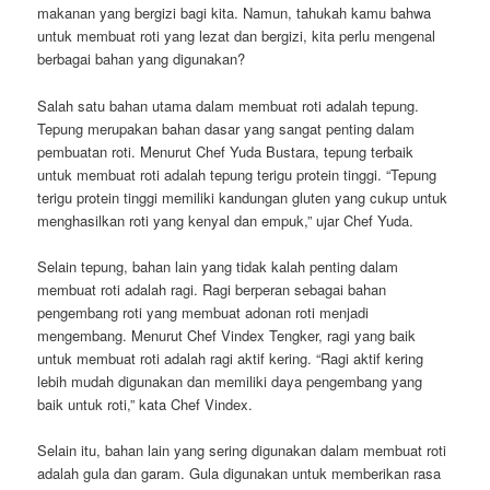
makanan yang bergizi bagi kita. Namun, tahukah kamu bahwa
untuk membuat roti yang lezat dan bergizi, kita perlu mengenal
berbagai bahan yang digunakan?
Salah satu bahan utama dalam membuat roti adalah tepung.
Tepung merupakan bahan dasar yang sangat penting dalam
pembuatan roti. Menurut Chef Yuda Bustara, tepung terbaik
untuk membuat roti adalah tepung terigu protein tinggi. “Tepung
terigu protein tinggi memiliki kandungan gluten yang cukup untuk
menghasilkan roti yang kenyal dan empuk,” ujar Chef Yuda.
Selain tepung, bahan lain yang tidak kalah penting dalam
membuat roti adalah ragi. Ragi berperan sebagai bahan
pengembang roti yang membuat adonan roti menjadi
mengembang. Menurut Chef Vindex Tengker, ragi yang baik
untuk membuat roti adalah ragi aktif kering. “Ragi aktif kering
lebih mudah digunakan dan memiliki daya pengembang yang
baik untuk roti,” kata Chef Vindex.
Selain itu, bahan lain yang sering digunakan dalam membuat roti
adalah gula dan garam. Gula digunakan untuk memberikan rasa