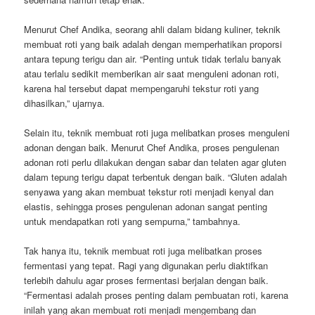
Menurut Chef Andika, seorang ahli dalam bidang kuliner, teknik
membuat roti yang baik adalah dengan memperhatikan proporsi
antara tepung terigu dan air. “Penting untuk tidak terlalu banyak
atau terlalu sedikit memberikan air saat menguleni adonan roti,
karena hal tersebut dapat mempengaruhi tekstur roti yang
dihasilkan,” ujarnya.
Selain itu, teknik membuat roti juga melibatkan proses menguleni
adonan dengan baik. Menurut Chef Andika, proses pengulenan
adonan roti perlu dilakukan dengan sabar dan telaten agar gluten
dalam tepung terigu dapat terbentuk dengan baik. “Gluten adalah
senyawa yang akan membuat tekstur roti menjadi kenyal dan
elastis, sehingga proses pengulenan adonan sangat penting
untuk mendapatkan roti yang sempurna,” tambahnya.
Tak hanya itu, teknik membuat roti juga melibatkan proses
fermentasi yang tepat. Ragi yang digunakan perlu diaktifkan
terlebih dahulu agar proses fermentasi berjalan dengan baik.
“Fermentasi adalah proses penting dalam pembuatan roti, karena
inilah yang akan membuat roti menjadi mengembang dan