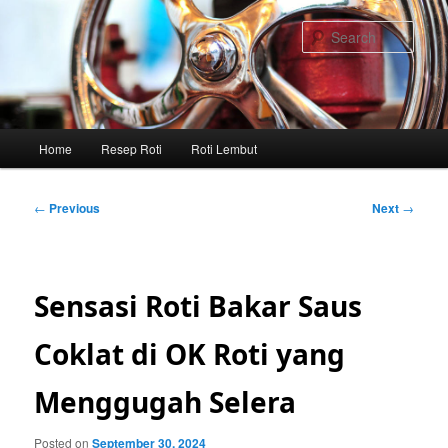
Skip
to
Sear
primary
content
Main
Home
Resep Roti
Roti Lembut
menu
Post
←
Previous
Next
→
navigation
Sensasi Roti Bakar Saus
Coklat di OK Roti yang
Menggugah Selera
Posted on
September 30, 2024