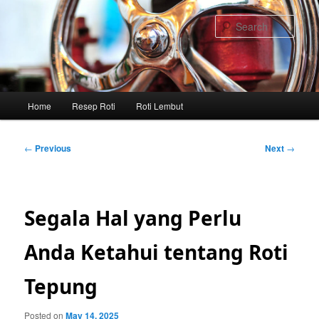
Skip
to
Sear
primary
content
Main
Home
Resep Roti
Roti Lembut
menu
Post
←
Previous
Next
→
navigation
Segala Hal yang Perlu
Anda Ketahui tentang Roti
Tepung
Posted on
May 14, 2025