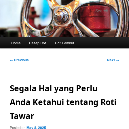
Skip
to
Sear
primary
content
Main
Home
Resep Roti
Roti Lembut
menu
Post
←
Previous
Next
→
navigation
Segala Hal yang Perlu
Anda Ketahui tentang Roti
Tawar
Posted on
May 8, 2025