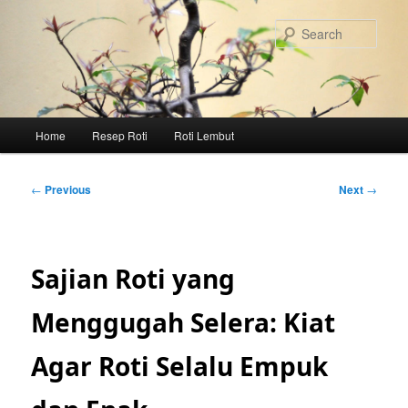
Skip
to
Sear
primary
content
Main
Home
Resep Roti
Roti Lembut
menu
Post
←
Previous
Next
→
navigation
Sajian Roti yang
Menggugah Selera: Kiat
Agar Roti Selalu Empuk