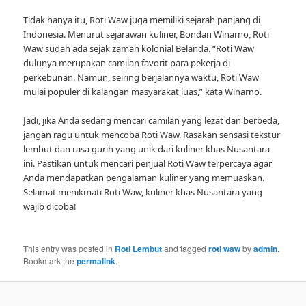
Tidak hanya itu, Roti Waw juga memiliki sejarah panjang di
Indonesia. Menurut sejarawan kuliner, Bondan Winarno, Roti
Waw sudah ada sejak zaman kolonial Belanda. “Roti Waw
dulunya merupakan camilan favorit para pekerja di
perkebunan. Namun, seiring berjalannya waktu, Roti Waw
mulai populer di kalangan masyarakat luas,” kata Winarno.
Jadi, jika Anda sedang mencari camilan yang lezat dan berbeda,
jangan ragu untuk mencoba Roti Waw. Rasakan sensasi tekstur
lembut dan rasa gurih yang unik dari kuliner khas Nusantara
ini. Pastikan untuk mencari penjual Roti Waw terpercaya agar
Anda mendapatkan pengalaman kuliner yang memuaskan.
Selamat menikmati Roti Waw, kuliner khas Nusantara yang
wajib dicoba!
This entry was posted in
Roti Lembut
and tagged
roti waw
by
admin
.
Bookmark the
permalink
.