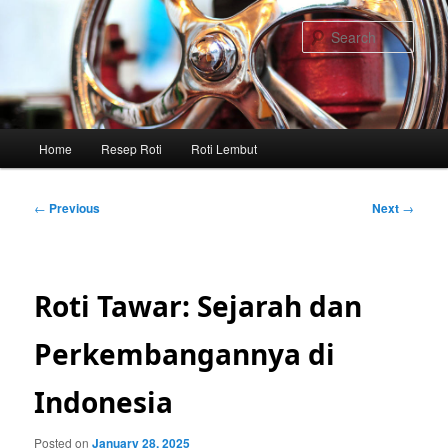
Skip
to
Sear
primary
content
Main
Home
Resep Roti
Roti Lembut
menu
Post
←
Previous
Next
→
navigation
Roti Tawar: Sejarah dan
Perkembangannya di
Indonesia
Posted on
January 28, 2025