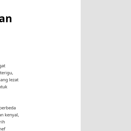
gan
gat
terigu,
ang lezat
ntuk
 berbeda
an kenyal,
rih
hef