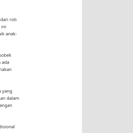
dari roti
 ini
ik anak-
 sobek
h ada
 makan
a yang
ikan dalam
bangan
disional