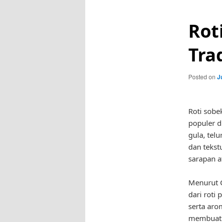
Rot
Tra
Posted on
J
Roti sobe
populer d
gula, tel
dan tekst
sarapan a
Menurut C
dari roti
serta aro
membuat r