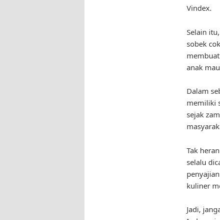
Vindex.
Selain itu
sobek cokl
membuat r
anak mau
Dalam seb
memiliki 
sejak zam
masyaraka
Tak heran
selalu di
penyajian
kuliner m
Jadi, jan