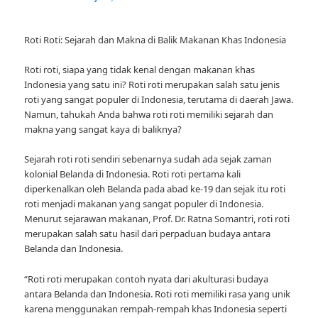
Roti Roti: Sejarah dan Makna di Balik Makanan Khas Indonesia
Roti roti, siapa yang tidak kenal dengan makanan khas
Indonesia yang satu ini? Roti roti merupakan salah satu jenis
roti yang sangat populer di Indonesia, terutama di daerah Jawa.
Namun, tahukah Anda bahwa roti roti memiliki sejarah dan
makna yang sangat kaya di baliknya?
Sejarah roti roti sendiri sebenarnya sudah ada sejak zaman
kolonial Belanda di Indonesia. Roti roti pertama kali
diperkenalkan oleh Belanda pada abad ke-19 dan sejak itu roti
roti menjadi makanan yang sangat populer di Indonesia.
Menurut sejarawan makanan, Prof. Dr. Ratna Somantri, roti roti
merupakan salah satu hasil dari perpaduan budaya antara
Belanda dan Indonesia.
“Roti roti merupakan contoh nyata dari akulturasi budaya
antara Belanda dan Indonesia. Roti roti memiliki rasa yang unik
karena menggunakan rempah-rempah khas Indonesia seperti