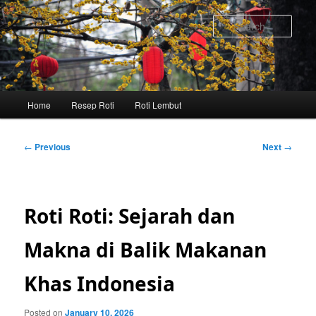
Skip
to
Sear
primary
content
Main
Home
Resep Roti
Roti Lembut
menu
Post
←
Previous
Next
→
navigation
Roti Roti: Sejarah dan
Makna di Balik Makanan
Khas Indonesia
Posted on
January 10, 2026