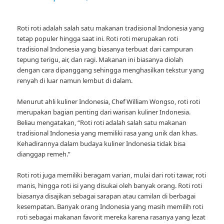
Roti roti adalah salah satu makanan tradisional Indonesia yang
tetap populer hingga saat ini. Roti roti merupakan roti
tradisional Indonesia yang biasanya terbuat dari campuran
tepung terigu, air, dan ragi. Makanan ini biasanya diolah
dengan cara dipanggang sehingga menghasilkan tekstur yang
renyah di luar namun lembut di dalam.
Menurut ahli kuliner Indonesia, Chef William Wongso, roti roti
merupakan bagian penting dari warisan kuliner Indonesia.
Beliau mengatakan, “Roti roti adalah salah satu makanan
tradisional Indonesia yang memiliki rasa yang unik dan khas.
Kehadirannya dalam budaya kuliner Indonesia tidak bisa
dianggap remeh.”
Roti roti juga memiliki beragam varian, mulai dari roti tawar, roti
manis, hingga roti isi yang disukai oleh banyak orang. Roti roti
biasanya disajikan sebagai sarapan atau camilan di berbagai
kesempatan. Banyak orang Indonesia yang masih memilih roti
roti sebagai makanan favorit mereka karena rasanya yang lezat