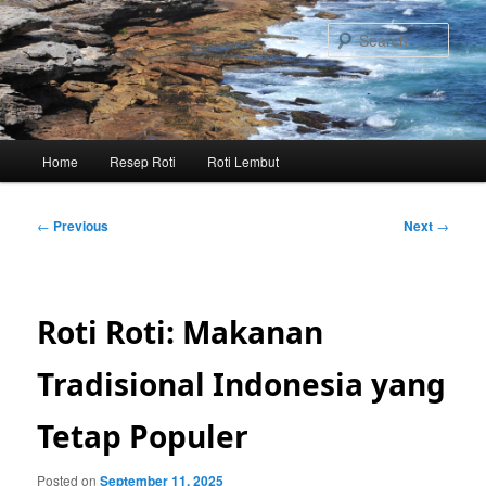
Skip
to
Sear
primary
content
Main
Home
Resep Roti
Roti Lembut
menu
Post
←
Previous
Next
→
navigation
Roti Roti: Makanan
Tradisional Indonesia yang
Tetap Populer
Posted on
September 11, 2025