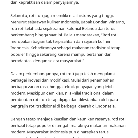
dan kepraktisan dalam penyajiannya.
Selain itu, roti roti juga memiliki nilai historis yang tinggi.
Menurut sejarawan kuliner Indonesia, Bapak Bondan Winarno,
roti roti telah ada sejak zaman kolonial Belanda dan terus
berkembang hingga saat ini. Beliau mengatakan, “Roti roti
merupakan bagian tak terpisahkan dari sejarah kuliner
Indonesia. Kehadirannya sebagai makanan tradisional tetap
populer hingga sekarang karena mampu bertahan dan
beradaptasi dengan selera masyarakat.”
Dalam perkembangannya, roti roti juga telah mengalami
berbagai inovasi dan modifikasi. Mulai dari penambahan
berbagai varian rasa, hingga teknik penyajian yang lebih
modern. Meskipun demikian, nilai-nilai tradisional dalam
pembuatan roti roti tetap dijaga dan dilestarikan oleh para
pengrajin roti tradisional di berbagai daerah di Indonesia.
Dengan tetap menjaga keaslian dan keunikan rasanya, roti roti
berhasil tetap populer di tengah maraknya makanan-makanan
modern. Masyarakat Indonesia pun diharapkan terus