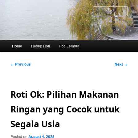
Skip
to
Sear
primary
content
Main
Home
Resep Roti
Roti Lembut
menu
Post
←
Previous
Next
→
navigation
Roti Ok: Pilihan Makanan
Ringan yang Cocok untuk
Segala Usia
Posted on
August 4, 2025