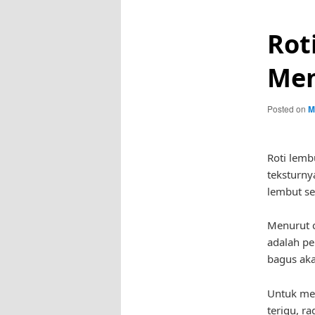
Rot
Me
Posted on
M
Roti lemb
teksturny
lembut se
Menurut c
adalah pe
bagus aka
Untuk me
terigu, r