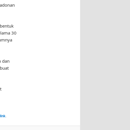
 adonan
 bentuk
elama 30
lumnya
n dan
mbuat
t
ink
.