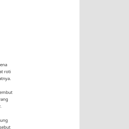
rena
t roti
atnya.
lembut
yang
.
pung
sebut