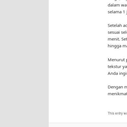
dalam wad
selama 1
Setelah 
sesuai se
menit. Se
hingga m
Menurut p
tekstur y
Anda ingin
Dengan me
menikmati
This entry w