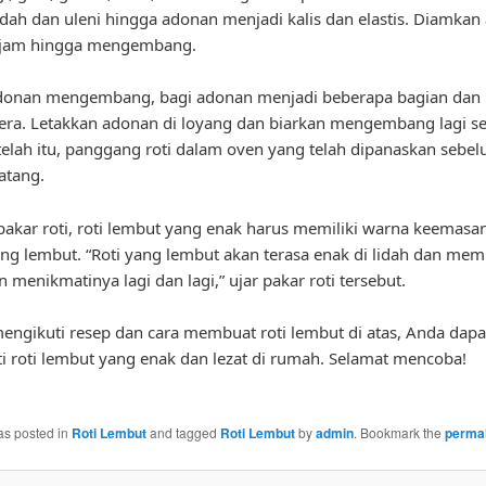
ah dan uleni hingga adonan menjadi kalis dan elastis. Diamkan
 jam hingga mengembang.
adonan mengembang, bagi adonan menjadi beberapa bagian dan
lera. Letakkan adonan di loyang dan biarkan mengembang lagi s
telah itu, panggang roti dalam oven yang telah dipanaskan sebe
atang.
akar roti, roti lembut yang enak harus memiliki warna keemasa
ang lembut. “Roti yang lembut akan terasa enak di lidah dan me
 menikmatinya lagi dan lagi,” ujar pakar roti tersebut.
ngikuti resep dan cara membuat roti lembut di atas, Anda dapa
 roti lembut yang enak dan lezat di rumah. Selamat mencoba!
as posted in
Roti Lembut
and tagged
Roti Lembut
by
admin
. Bookmark the
permal