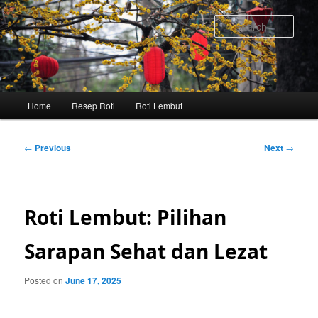
Skip
to
Sear
primary
content
Main
Home
Resep Roti
Roti Lembut
menu
Post
←
Previous
Next
→
navigation
Roti Lembut: Pilihan
Sarapan Sehat dan Lezat
Posted on
June 17, 2025