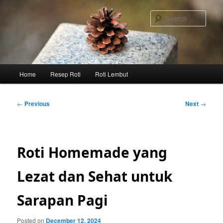
Skip
to
Sear
primary
content
Main
Home
Resep Roti
Roti Lembut
menu
Post
←
Previous
Next
→
navigation
Roti Homemade yang
Lezat dan Sehat untuk
Sarapan Pagi
Posted on
December 12, 2024