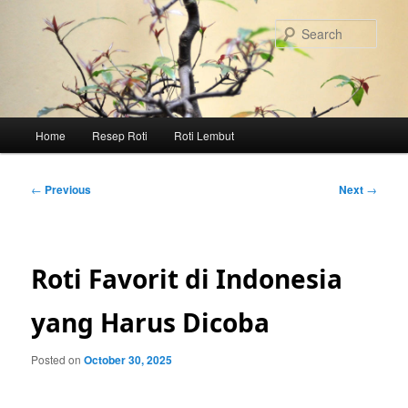
Skip
to
Sear
primary
content
Main
Home
Resep Roti
Roti Lembut
menu
Post
←
Previous
Next
→
navigation
Roti Favorit di Indonesia
yang Harus Dicoba
Posted on
October 30, 2025