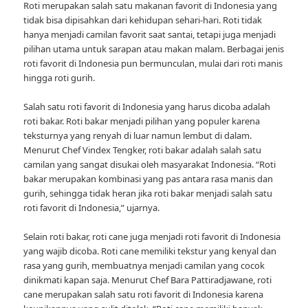
Roti merupakan salah satu makanan favorit di Indonesia yang
tidak bisa dipisahkan dari kehidupan sehari-hari. Roti tidak
hanya menjadi camilan favorit saat santai, tetapi juga menjadi
pilihan utama untuk sarapan atau makan malam. Berbagai jenis
roti favorit di Indonesia pun bermunculan, mulai dari roti manis
hingga roti gurih.
Salah satu roti favorit di Indonesia yang harus dicoba adalah
roti bakar. Roti bakar menjadi pilihan yang populer karena
teksturnya yang renyah di luar namun lembut di dalam.
Menurut Chef Vindex Tengker, roti bakar adalah salah satu
camilan yang sangat disukai oleh masyarakat Indonesia. “Roti
bakar merupakan kombinasi yang pas antara rasa manis dan
gurih, sehingga tidak heran jika roti bakar menjadi salah satu
roti favorit di Indonesia,” ujarnya.
Selain roti bakar, roti cane juga menjadi roti favorit di Indonesia
yang wajib dicoba. Roti cane memiliki tekstur yang kenyal dan
rasa yang gurih, membuatnya menjadi camilan yang cocok
dinikmati kapan saja. Menurut Chef Bara Pattiradjawane, roti
cane merupakan salah satu roti favorit di Indonesia karena