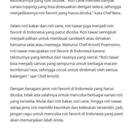
keunikannya yang sulit ditolak. “Roti cane memiliki banyak
variasi topping yang bisa disesuaikan dengan selera, sehingga
menjadikannya roti favorit yang harus dicoba,” kata Chef Bara.
Selain roti bakar dan roti cane, roti tawar juga menjadi roti
favorit di Indonesia yang patut dicoba. Roti tawar seringkali
menjadi pilihan untuk membuat sandwich atau dimakan
bersama selai atau mentega. Menurut Chef Arnold Poernomo,
roti tawar merupakan roti favorit di Indonesia karena
teksturnya yang lembut dan rasanya yang netral. “Roti tawar
bisa menjadi canvas yang sempurna untuk berbagai macam
kombinasi rasa, sehingga cocok untuk dinikmati oleh semua
kalangan,” ujar Chef Arnold.
Dengan beragam jenis roti favorit di Indonesia yang harus
dicoba, tidak ada salahnya untuk mencoba berbagai variasi roti
yang tersedia. Mulai dari roti bakar, roti cane, hingga roti tawar,
setiap jenis roti memiliki keunikan dan kelezatan tersendiri. Jadi,
jangan ragu untuk mencoba roti favorit di Indonesia yang pasti
akan memanjakan lidah Anda.