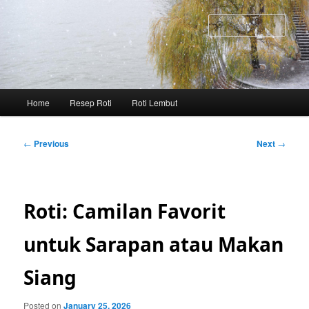
Skip
to
Sear
primary
content
Main
Home
Resep Roti
Roti Lembut
menu
Post
←
Previous
Next
→
navigation
Roti: Camilan Favorit
untuk Sarapan atau Makan
Siang
Posted on
January 25, 2026