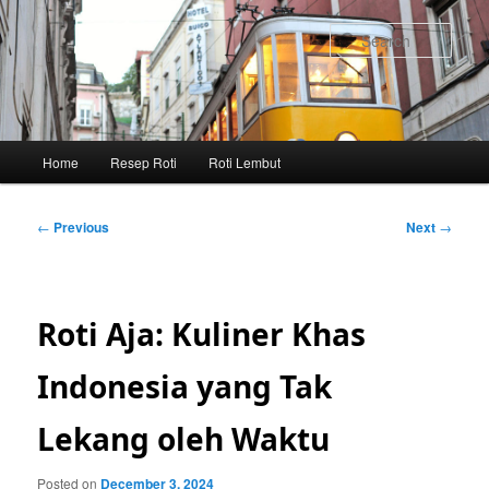
Skip
to
Sear
primary
content
Main
Home
Resep Roti
Roti Lembut
menu
Post
←
Previous
Next
→
navigation
Roti Aja: Kuliner Khas
Indonesia yang Tak
Lekang oleh Waktu
Posted on
December 3, 2024