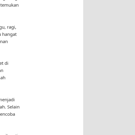
a temukan
u, ragi,
u hangat
onan
t di
an
dah
menjadi
ah. Selain
 mencoba