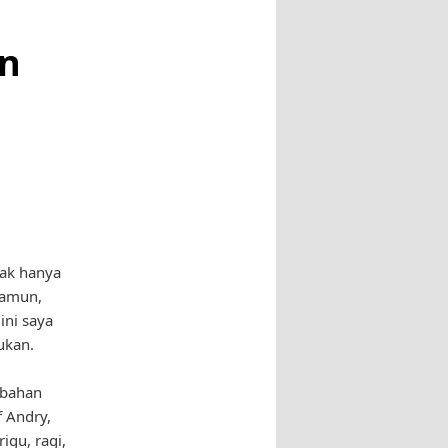
an
dak hanya
 Namun,
ini saya
ukan.
-bahan
f Andry,
igu, ragi,