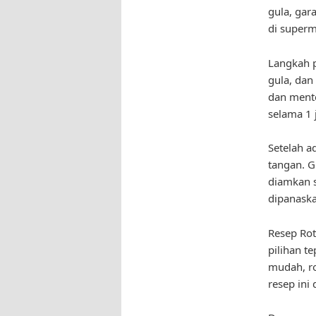
gula, gar
di superm
Langkah p
gula, da
dan mente
selama 1
Setelah a
tangan. G
diamkan s
dipanaska
Resep Rot
pilihan t
mudah, ro
resep ini