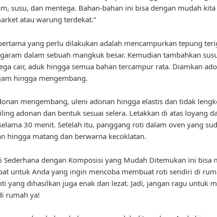
am, susu, dan mentega. Bahan-bahan ini bisa dengan mudah kit
arket atau warung terdekat.”
ertama yang perlu dilakukan adalah mencampurkan tepung terig
n garam dalam sebuah mangkuk besar. Kemudian tambahkan sus
ga cair, aduk hingga semua bahan tercampur rata. Diamkan ad
 jam hingga mengembang.
donan mengembang, uleni adonan hingga elastis dan tidak lengke
iling adonan dan bentuk sesuai selera. Letakkan di atas loyang d
elama 30 menit. Setelah itu, panggang roti dalam oven yang su
n hingga matang dan berwarna kecoklatan.
i Sederhana dengan Komposisi yang Mudah Ditemukan ini bisa 
epat untuk Anda yang ingin mencoba membuat roti sendiri di rum
ti yang dihasilkan juga enak dan lezat. Jadi, jangan ragu untuk
 di rumah ya!