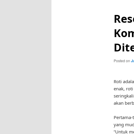
Res
Kom
Dit
Posted on
J
Roti adal
enak, rot
seringkali
akan ber
Pertama-t
yang muda
“Untuk me