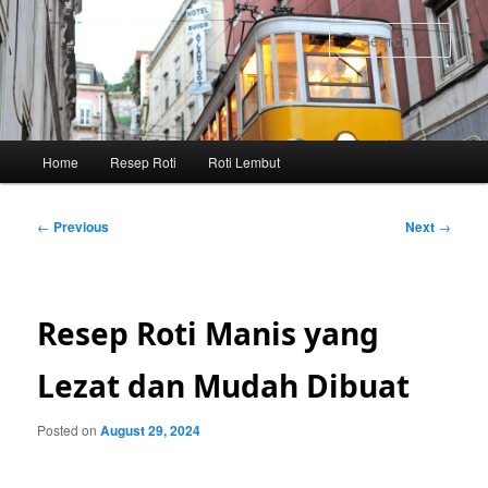
Skip
to
Sear
primary
content
Main
Home
Resep Roti
Roti Lembut
menu
Post
←
Previous
Next
→
navigation
Resep Roti Manis yang
Lezat dan Mudah Dibuat
Posted on
August 29, 2024