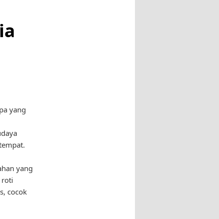
ia
apa yang
udaya
 tempat.
ahan yang
roti
s, cocok