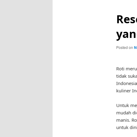
Res
yan
Posted on
N
Roti meru
tidak suka
Indonesia
kuliner I
Untuk mem
mudah did
manis. Ro
untuk din