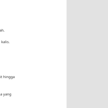
ah.
kalis.
it hingga
ia yang