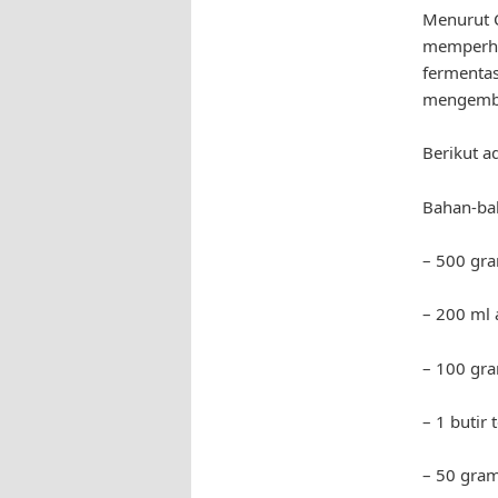
Menurut C
memperhat
fermentas
mengemb
Berikut a
Bahan-ba
– 500 gra
– 200 ml 
– 100 gra
– 1 butir 
– 50 gra