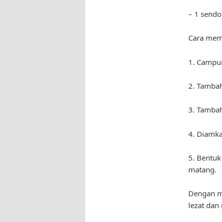
– 1 sendo
Cara mem
1. Campur
2. Tambah
3. Tambah
4. Diamk
5. Bentuk
matang.
Dengan me
lezat dan