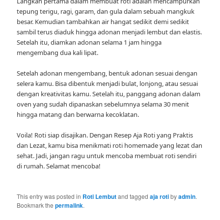
Langkah pertama dalam membuat roti adalah mencampurkan
tepung terigu, ragi, garam, dan gula dalam sebuah mangkuk
besar. Kemudian tambahkan air hangat sedikit demi sedikit
sambil terus diaduk hingga adonan menjadi lembut dan elastis.
Setelah itu, diamkan adonan selama 1 jam hingga
mengembang dua kali lipat.
Setelah adonan mengembang, bentuk adonan sesuai dengan
selera kamu. Bisa dibentuk menjadi bulat, lonjong, atau sesuai
dengan kreativitas kamu. Setelah itu, panggang adonan dalam
oven yang sudah dipanaskan sebelumnya selama 30 menit
hingga matang dan berwarna kecoklatan.
Voila! Roti siap disajikan. Dengan Resep Aja Roti yang Praktis
dan Lezat, kamu bisa menikmati roti homemade yang lezat dan
sehat. Jadi, jangan ragu untuk mencoba membuat roti sendiri
di rumah. Selamat mencoba!
This entry was posted in
Roti Lembut
and tagged
aja roti
by
admin
.
Bookmark the
permalink
.