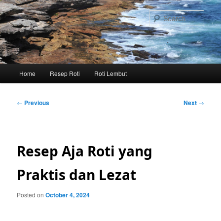
Skip
to
Sear
primary
content
Main
Home
Resep Roti
Roti Lembut
menu
Post
←
Previous
Next
→
navigation
Resep Aja Roti yang
Praktis dan Lezat
Posted on
October 4, 2024