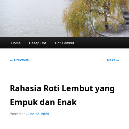
Skip
to
Sear
primary
content
Main
Home
Resep Roti
Roti Lembut
menu
Post
←
Previous
Next
→
navigation
Rahasia Roti Lembut yang
Empuk dan Enak
Posted on
June 25, 2025