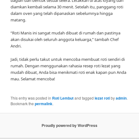
bagian dan bentuk sesuai selera. Letakkan di atas loyang dan
diamkan kembali selama 30 menit. Setelah itu, panggang roti
dalam oven yang telah dipanaskan sebelumnya hingga
matang.
“Roti Manis ini sangat mudah dibuat di rumah dan pastinya
akan disukai oleh seluruh anggota keluarga,” tambah Chef
Andri.
Jadi, tidak perlu takut untuk mencoba membuat roti sendiri di
rumah. Dengan menggunakan rahasia resep roti lezat yang
mudah dibuat, Anda bisa menikmati roti enak kapan pun Anda
mau. Selamat mencoba!
This entry was posted in
Roti Lembut
and tagged
lezat roti
by
admin
.
Bookmark the
permalink
.
Proudly powered by WordPress