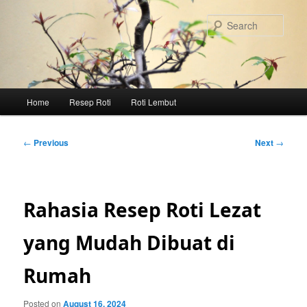
Skip
to
Sear
primary
content
Main
Home
Resep Roti
Roti Lembut
menu
Post
←
Previous
Next
→
navigation
Rahasia Resep Roti Lezat
yang Mudah Dibuat di
Rumah
Posted on
August 16, 2024