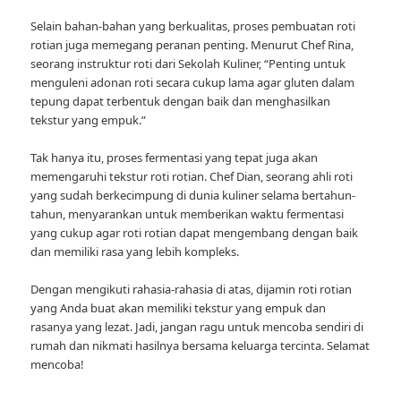
Selain bahan-bahan yang berkualitas, proses pembuatan roti
rotian juga memegang peranan penting. Menurut Chef Rina,
seorang instruktur roti dari Sekolah Kuliner, “Penting untuk
menguleni adonan roti secara cukup lama agar gluten dalam
tepung dapat terbentuk dengan baik dan menghasilkan
tekstur yang empuk.”
Tak hanya itu, proses fermentasi yang tepat juga akan
memengaruhi tekstur roti rotian. Chef Dian, seorang ahli roti
yang sudah berkecimpung di dunia kuliner selama bertahun-
tahun, menyarankan untuk memberikan waktu fermentasi
yang cukup agar roti rotian dapat mengembang dengan baik
dan memiliki rasa yang lebih kompleks.
Dengan mengikuti rahasia-rahasia di atas, dijamin roti rotian
yang Anda buat akan memiliki tekstur yang empuk dan
rasanya yang lezat. Jadi, jangan ragu untuk mencoba sendiri di
rumah dan nikmati hasilnya bersama keluarga tercinta. Selamat
mencoba!