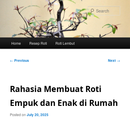
Skip
to
Sear
primary
content
Main
Home
Resep Roti
Roti Lembut
menu
Post
←
Previous
Next
→
navigation
Rahasia Membuat Roti
Empuk dan Enak di Rumah
Posted on
July 20, 2025