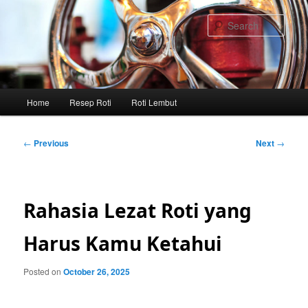
Skip
to
Sear
primary
content
Main
Home
Resep Roti
Roti Lembut
menu
Post
←
Previous
Next
→
navigation
Rahasia Lezat Roti yang
Harus Kamu Ketahui
Posted on
October 26, 2025