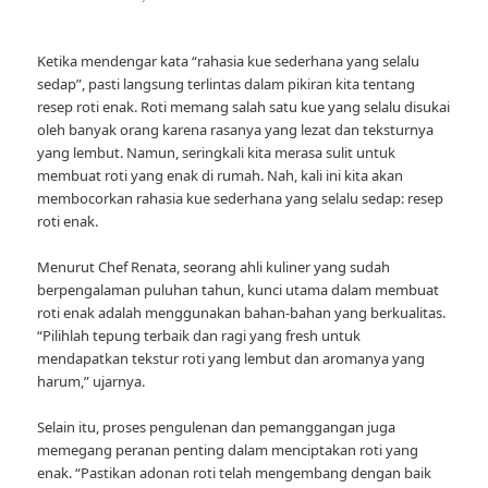
Ketika mendengar kata “rahasia kue sederhana yang selalu
sedap”, pasti langsung terlintas dalam pikiran kita tentang
resep roti enak. Roti memang salah satu kue yang selalu disukai
oleh banyak orang karena rasanya yang lezat dan teksturnya
yang lembut. Namun, seringkali kita merasa sulit untuk
membuat roti yang enak di rumah. Nah, kali ini kita akan
membocorkan rahasia kue sederhana yang selalu sedap: resep
roti enak.
Menurut Chef Renata, seorang ahli kuliner yang sudah
berpengalaman puluhan tahun, kunci utama dalam membuat
roti enak adalah menggunakan bahan-bahan yang berkualitas.
“Pilihlah tepung terbaik dan ragi yang fresh untuk
mendapatkan tekstur roti yang lembut dan aromanya yang
harum,” ujarnya.
Selain itu, proses pengulenan dan pemanggangan juga
memegang peranan penting dalam menciptakan roti yang
enak. “Pastikan adonan roti telah mengembang dengan baik