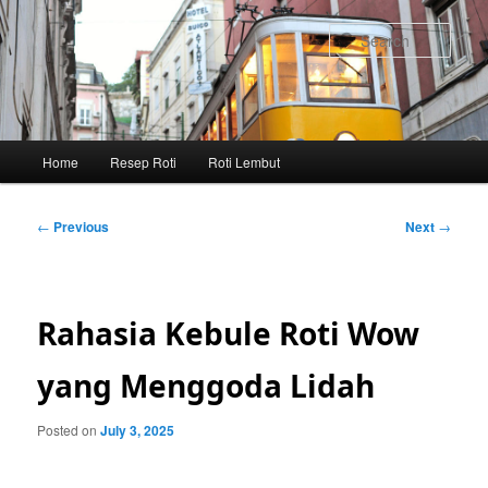
Skip
to
Sear
primary
content
Main
Home
Resep Roti
Roti Lembut
menu
Post
←
Previous
Next
→
navigation
Rahasia Kebule Roti Wow
yang Menggoda Lidah
Posted on
July 3, 2025