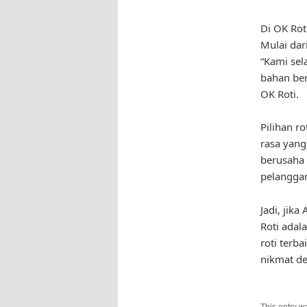
Di OK Rot
Mulai dari
“Kami se
bahan ber
OK Roti.
Pilihan r
rasa yang
berusaha
pelanggan
Jadi, jik
Roti adal
roti terb
nikmat de
This entry w