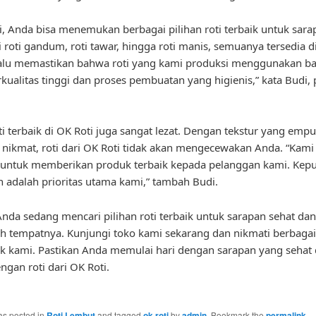
i, Anda bisa menemukan berbagai pilihan roti terbaik untuk sara
 roti gandum, roti tawar, hingga roti manis, semuanya tersedia di 
lalu memastikan bahwa roti yang kami produksi menggunakan b
kualitas tinggi dan proses pembuatan yang higienis,” kata Budi, 
oti terbaik di OK Roti juga sangat lezat. Dengan tekstur yang emp
 nikmat, roti dari OK Roti tidak akan mengecewakan Anda. “Kami 
 untuk memberikan produk terbaik kepada pelanggan kami. Kep
 adalah prioritas utama kami,” tambah Budi.
a Anda sedang mencari pilihan roti terbaik untuk sarapan sehat dan
ah tempatnya. Kunjungi toko kami sekarang dan nikmati berbagai
aik kami. Pastikan Anda memulai hari dengan sarapan yang sehat
ngan roti dari OK Roti.
as posted in
Roti Lembut
and tagged
ok roti
by
admin
. Bookmark the
permalink
.