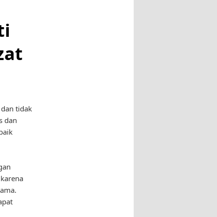
ti
zat
 dan tidak
is dan
baik
ngan
 karena
lama.
apat