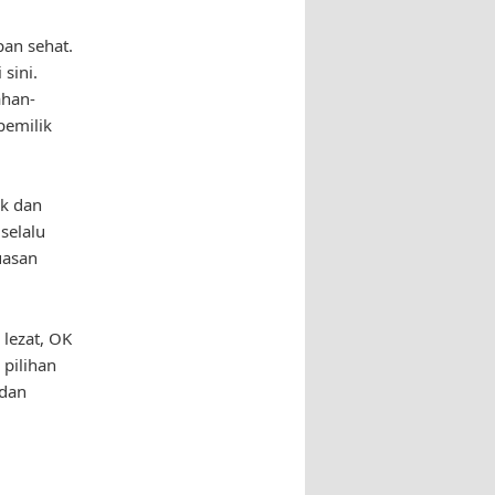
pan sehat.
sini.
ahan-
pemilik
uk dan
selalu
uasan
 lezat, OK
 pilihan
 dan