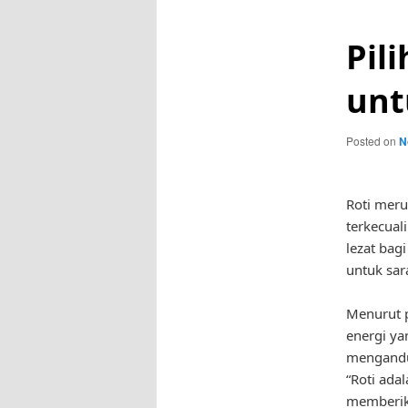
Pil
unt
Posted on
N
Roti meru
terkecuali
lezat bag
untuk sar
Menurut p
energi ya
mengandu
“Roti ada
memberika